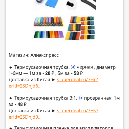
Магазин: Алиэкспресс
🔸 Термоусадочная трубка,
черная
, диаметр
1-6мм — 1м за
- 28 ₽
, 5м за
- 58 ₽
Доставка из Китая ►
s.uberdeal.ru/7Hr?
erid=2SDnjd6...
🔸 Термоусадочная трубка 3:1,
прозрачная
1м
за
- 48 ₽
Доставка из Китая ►
s.uberdeal.ru/7Hs?
erid=2SDnjd9...
🔸 Термоусадочная пленка для аккумуляторов