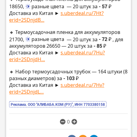
18650,
разные цвета
— 20 штук за
- 57 ₽
Доставка из Китая ►
s.uberdeal.ru/7Ht?
erid=2SDnjdB...
🔸 Термоусадочная пленка для аккумуляторов
21700,
разные цвета
— 20 штук за
- 72 ₽
, для
аккумуляторов 26650 — 20 штук за
- 85 ₽
Доставка из Китая ►
s.uberdeal.ru/7Hu?
erid=2SDnjdH...
🔸 Набор термоусадочных трубок — 164 штуки (8
разных диаметров) за
- 103 ₽
Доставка из Китая ►
s.uberdeal.ru/7Hv?
erid=2SDnjdL...
Реклама. ООО “АЛИБАБА.КОМ (РУ)”, ИНН 7703380158
0