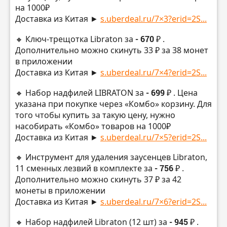
на 1000₽
Доставка из Китая ►
s.uberdeal.ru/7×3?erid=2S...
🔸 Ключ-трещотка Libraton за
- 670 ₽
.
Дополнительно можно скинуть 33 ₽ за 38 монет
в приложении
Доставка из Китая ►
s.uberdeal.ru/7×4?erid=2S...
🔸 Набор надфилей LIBRATON за
- 699 ₽
. Цена
указана при покупке через «Комбо» корзину. Для
того чтобы купить за такую цену, нужно
насобирать «Комбо» товаров на 1000₽
Доставка из Китая ►
s.uberdeal.ru/7×5?erid=2S...
🔸 Инструмент для удаления заусенцев Libraton,
11 сменных лезвий в комплекте за
- 756 ₽
.
Дополнительно можно скинуть 37 ₽ за 42
монеты в приложении
Доставка из Китая ►
s.uberdeal.ru/7×6?erid=2S...
🔸 Набор надфилей Libraton (12 шт) за
- 945 ₽
.