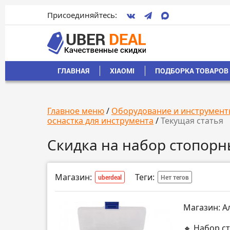
Присоединяйтесь:
ГЛАВНАЯ
XIAOMI
ПОДБОРКА ТОВАРОВ 
Главное меню
/
Оборудование и инструмент
оснастка для инструмента
/
Текущая статья
Скидка на набор стопор
Магазин:
Теги:
uberdeal
Нет тегов
Магазин: А
🔸 Набор с