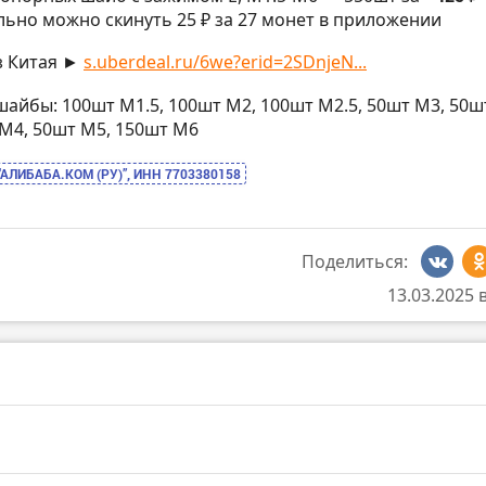
ьно можно скинуть 25 ₽ за 27 монет в приложении
з Китая ►
s.uberdeal.ru/6we?erid=2SDnjeN...
 шайбы: 100шт M1.5, 100шт M2, 100шт M2.5, 50шт M3, 50ш
 M4, 50шт M5, 150шт M6
“АЛИБАБА.КОМ (РУ)”, ИНН 7703380158
Поделиться:
13.03.2025 