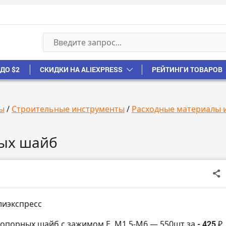
ДО $2
СКИДКИ НА ALIEXPRESS
РЕЙТИНГИ ТОВАРОВ
ы
/
Строительные инструменты
/
Расходные материалы 
ных шайб
лиэкспресс
топорных шайб с зажимом E, M1.5-M6 — 550шт за
- 425 ₽