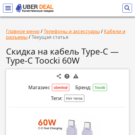
Главное меню
/
Телефоны и аксессуары
/
Кабели и
разъемы
/
Текущая статья
Скидка на кабель Type-C —
Type-C Toocki 60W
Магазин:
Бренд:
uberdeal
Toocki
Теги:
Нет тегов