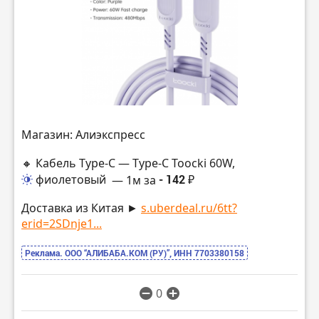
Магазин: Алиэкспресс
🔸 Кабель Type-C — Type-C Toocki 60W,
фиолетовый
— 1м за
- 142 ₽
Доставка из Китая ►
s.uberdeal.ru/6tt?
erid=2SDnje1...
Реклама. ООО “АЛИБАБА.КОМ (РУ)”, ИНН 7703380158
0