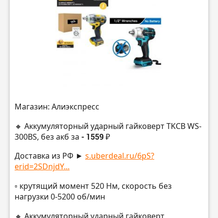
Магазин: Алиэкспресс
🔸 Аккумуляторный ударный гайковерт TKCB WS-
300BS, без акб за
- 1559 ₽
Доставка из РФ ►
s.uberdeal.ru/6pS?
erid=2SDnjdY...
▫️ крутящий момент 520 Нм, скорость без
нагрузки 0-5200 об/мин
🔸 Аккумуляторный ударный гайковерт