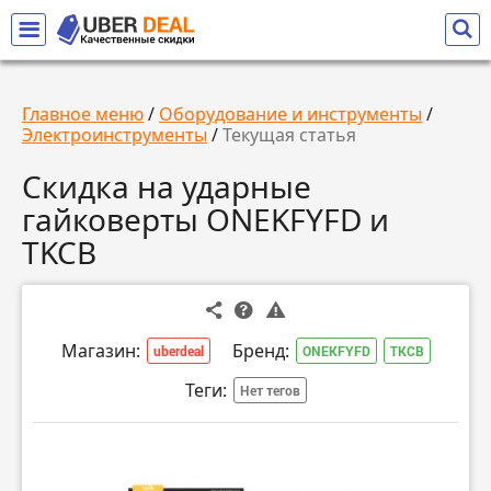
Главное меню
/
Оборудование и инструменты
/
Электроинструменты
/
Текущая статья
Скидка на ударные
гайковерты ONEKFYFD и
TKCB
Магазин:
Бренд:
uberdeal
ONEKFYFD
TKCB
Теги:
Нет тегов