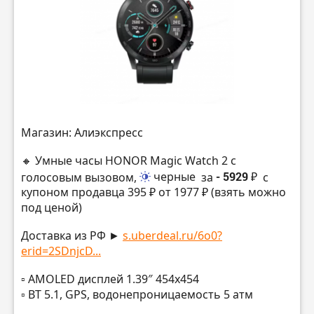
Магазин: Алиэкспресс
🔸 Умные часы HONOR Magic Watch 2 с
голосовым вызовом,
черные
за
- 5929 ₽
с
купоном продавца 395 ₽ от 1977 ₽ (взять можно
под ценой)
Доставка из РФ ►
s.uberdeal.ru/6o0?
erid=2SDnjcD...
▫️ AMOLED дисплей 1.39″ 454х454
▫️ BT 5.1, GPS, водонепроницаемость 5 атм