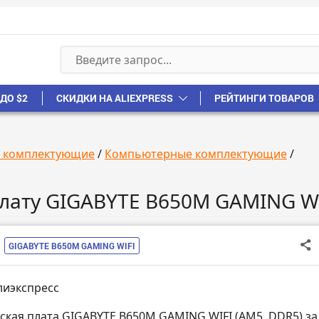
ДО $2
СКИДКИ НА ALIEXPRESS
РЕЙТИНГИ ТОВАРОВ
, комплектующие
/
Компьютерные комплектующие
/
плату GIGABYTE B650M GAMING W
GIGABYTE B650M GAMING WIFI
лиэкспресс
ская плата GIGABYTE B650M GAMING WIFI (AM5, DDR5) за