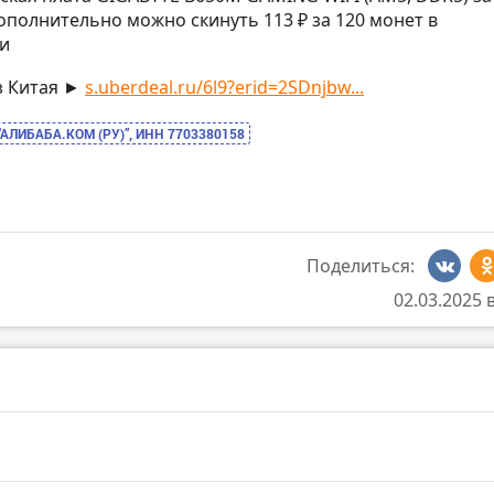
полнительно можно скинуть 113 ₽ за 120 монет в
и
з Китая ►
s.uberdeal.ru/6l9?erid=2SDnjbw...
“АЛИБАБА.КОМ (РУ)”, ИНН 7703380158
Поделиться:
02.03.2025 