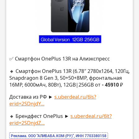
✅ Смартфон OnePlus 13R на Алиэкспресс
🔸 Смартфон OnePlus 13R (6.78″ 2780х1264, 120Гц,
Snapdragon 8 Gen 3, 50+50+8MP, фронтальная
16MP, 6000мАч, 80Вт), 12GB|256GB от
- 45910 ₽
Доставка из РФ ►
s.uberdeal.ru/6ls?
erid=2SDnjdY...
🔸 Брендфест OnePlus ►
s.uberdeal.ru/6lt?
erid=2SDnjdZ...
Реклама. ООО “АЛИБАБА.КОМ (РУ)”, ИНН 7703380158