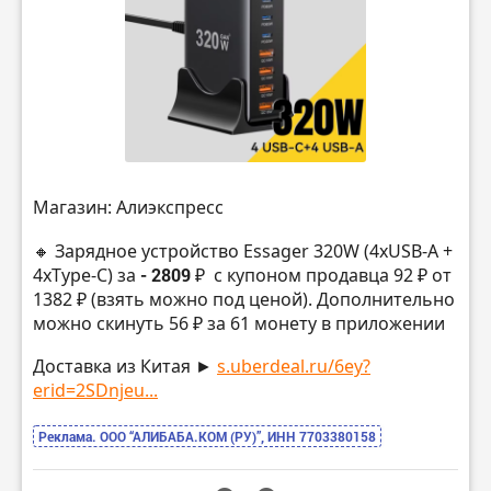
Магазин: Алиэкспресс
🔸 Зарядное устройство Essager 320W (4хUSB-А +
4xType-C) за
- 2809 ₽
с купоном продавца 92 ₽ от
1382 ₽ (взять можно под ценой). Дополнительно
можно скинуть 56 ₽ за 61 монету в приложении
Доставка из Китая ►
s.uberdeal.ru/6ey?
erid=2SDnjeu...
Реклама. ООО “АЛИБАБА.КОМ (РУ)”, ИНН 7703380158