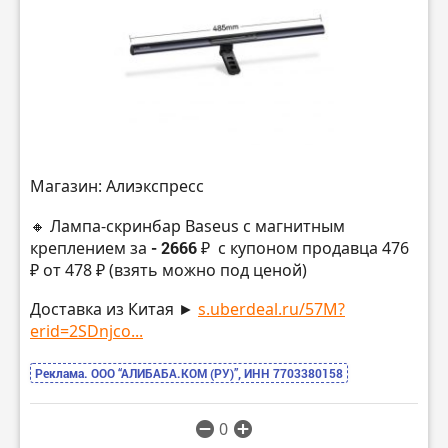
Магазин: Алиэкспресс
🔸 Лампа-скринбар Baseus с магнитным
креплением за
- 2666 ₽
с купоном продавца 476
₽ от 478 ₽ (взять можно под ценой)
Доставка из Китая ►
s.uberdeal.ru/57M?
erid=2SDnjco...
Реклама. ООО “АЛИБАБА.КОМ (РУ)”, ИНН 7703380158
0