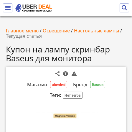
Главное меню
/
Освещение
/
Настольные лампы
/
Текущая статья
Купон на лампу скринбар
Baseus для монитора
Магазин:
Бренд:
uberdeal
Baseus
Теги:
Нет тегов