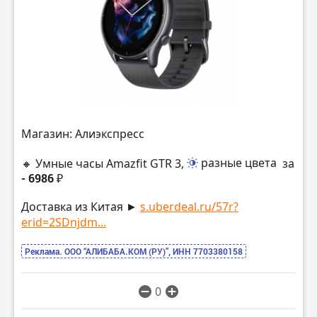
Магазин: Алиэкспресс
🔸 Умные часы Amazfit GTR 3,
разные цвета
за
- 6986 ₽
Доставка из Китая ►
s.uberdeal.ru/57r?
erid=2SDnjdm...
Реклама. ООО “АЛИБАБА.КОМ (РУ)”, ИНН 7703380158
0