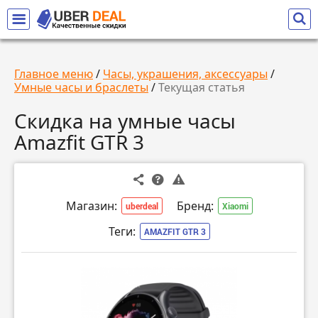
Главное меню
/
Часы, украшения, аксессуары
/
Умные часы и браслеты
/
Текущая статья
Скидка на умные часы
Amazfit GTR 3
Магазин:
Бренд:
uberdeal
Xiaomi
Теги:
AMAZFIT GTR 3