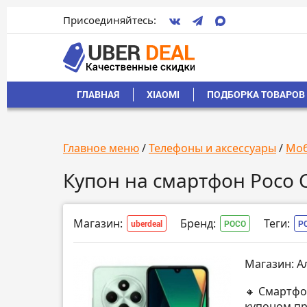
Присоединяйтесь:
ГЛАВНАЯ
XIAOMI
ПОДБОРКА ТОВАРОВ 
Главное меню
/
Телефоны и аксессуары
/
Моб
Купон на смартфон Poco 
Магазин:
Бренд:
Теги:
uberdeal
POCO
P
Магазин: А
🔸 Смартфо
купоном пр