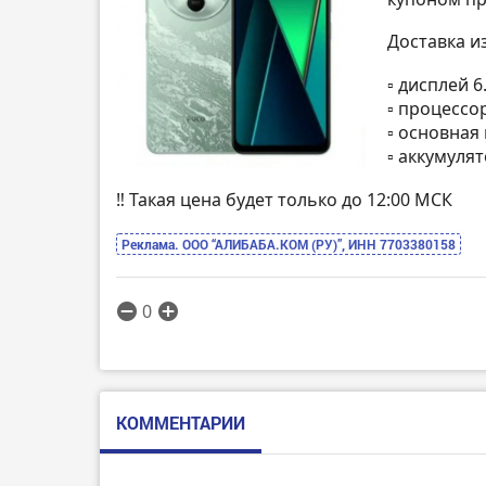
Доставка и
▫️ дисплей 
▫️ процессо
▫️ основна
▫️ аккумуля
‼️ Такая цена будет только до 12:00 МСК
Реклама. ООО “АЛИБАБА.КОМ (РУ)”, ИНН 7703380158
0
КОММЕНТАРИИ