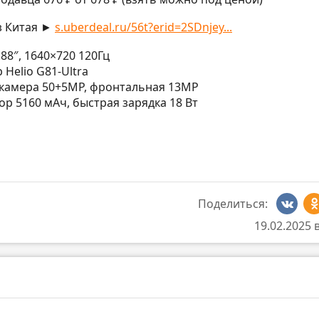
з Китая ►
s.uberdeal.ru/56t?erid=2SDnjey...
6.88″, 1640×720 120Гц
р Helio G81-Ultra
я камера 50+5MP, фронтальная 13MP
тор 5160 мАч, быстрая зарядка 18 Вт
Поделиться:
19.02.2025 