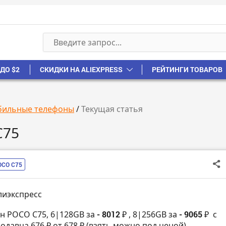
ДО $2
СКИДКИ НА ALIEXPRESS
РЕЙТИНГИ ТОВАРОВ
ильные телефоны
/
Текущая статья
C75
OCO C75
лиэкспресс
н POCO C75, 6|128GB за
- 8012 ₽
, 8|256GB за
- 9065 ₽
с
одавца 676 ₽ от 678 ₽ (взять можно под ценой)