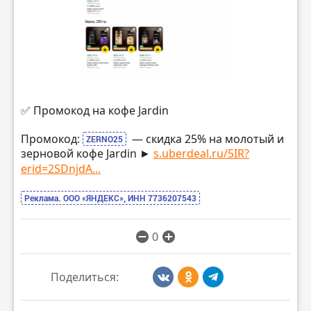
✅ Промокод на кофе Jardin
Промокод:
— скидка 25% на молотый и
ZERNO25
зерновой кофе Jardin ►
s.uberdeal.ru/5IR?
erid=2SDnjdA...
Реклама. ООО «ЯНДЕКС», ИНН 7736207543
0
Поделиться: