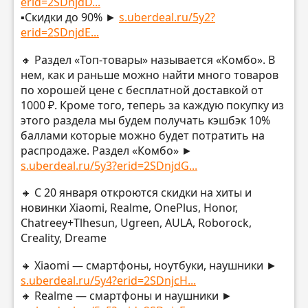
erid=2SDnjdD...
▪️Скидки до 90% ►
s.uberdeal.ru/5y2?
erid=2SDnjdE...
🔸 Раздел «Топ-товары» называется «Комбо». В
нем, как и раньше можно найти много товаров
по хорошей цене с бесплатной доставкой от
1000 ₽. Кроме того, теперь за каждую покупку из
этого раздела мы будем получать кэшбэк 10%
баллами которые можно будет потратить на
распродаже. Раздел «Комбо» ►
s.uberdeal.ru/5y3?erid=2SDnjdG...
🔸 С 20 января откроются скидки на хиты и
новинки Xiaomi, Realme, OnePlus, Honor,
Chatreey+Tlhesun, Ugreen, AULA, Roborock,
Creality, Dreame
🔸 Xiaomi — смартфоны, ноутбуки, наушники ►
s.uberdeal.ru/5y4?erid=2SDnjcH...
🔸 Realme — смартфоны и наушники ►