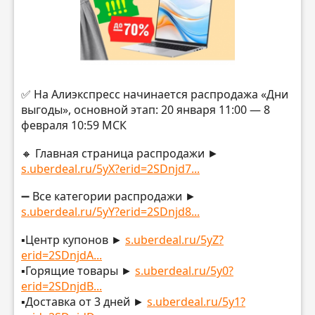
✅ На Алиэкспресс начинается распродажа «Дни
выгоды», основной этап: 20 января 11:00 — 8
февраля 10:59 МСК
🔸 Главная страница распродажи ►
s.uberdeal.ru/5yX?erid=2SDnjd7...
➖ Все категории распродажи ►
s.uberdeal.ru/5yY?erid=2SDnjd8...
▪️Центр купонов ►
s.uberdeal.ru/5yZ?
erid=2SDnjdA...
▪️Горящие товары ►
s.uberdeal.ru/5y0?
erid=2SDnjdB...
▪️Доставка от 3 дней ►
s.uberdeal.ru/5y1?