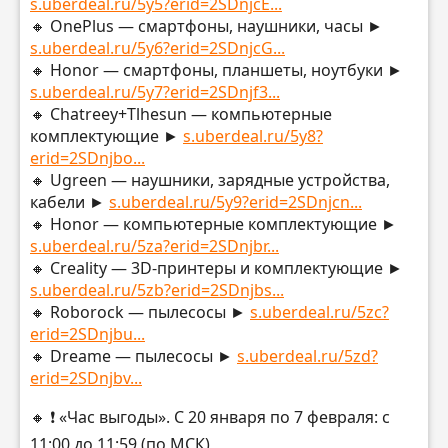
s.uberdeal.ru/5y5?erid=2SDnjcE...
🔸 OnePlus — смартфоны, наушники, часы ►
s.uberdeal.ru/5y6?erid=2SDnjcG...
🔸 Honor — смартфоны, планшеты, ноутбуки ►
s.uberdeal.ru/5y7?erid=2SDnjf3...
🔸 Chatreey+Tlhesun — компьютерные
комплектующие ►
s.uberdeal.ru/5y8?
erid=2SDnjbo...
🔸 Ugreen — наушники, зарядные устройства,
кабели ►
s.uberdeal.ru/5y9?erid=2SDnjcn...
🔸 Honor — компьютерные комплектующие ►
s.uberdeal.ru/5za?erid=2SDnjbr...
🔸 Creality — 3D-принтеры и комплектующие ►
s.uberdeal.ru/5zb?erid=2SDnjbs...
🔸 Roborock — пылесосы ►
s.uberdeal.ru/5zc?
erid=2SDnjbu...
🔸 Dreame — пылесосы ►
s.uberdeal.ru/5zd?
erid=2SDnjbv...
🔸 ❗️ «Час выгоды». С 20 января по 7 февраля: с
11:00 до 11:59 (по МСК)