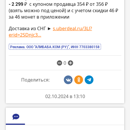
- 2 299 ₽
с купоном продавца 354 ₽ от 356 ₽
(взять можно под ценой) и с учетом скидки 46 ₽
за 46 монет в приложении
Доставка из СНГ ►
s.uberdeal.ru/3Ll?
erid=2SDnjc3...
Реклама. ООО “АЛИБАБА.КОМ (РУ)”, ИНН 7703380158
0
Поделиться:
02.10.2024 в 13:10