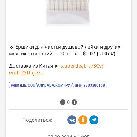
🔸 Ёршики для чистки душевой лейки и других
мелких отверстий — 20шт за
- $1.07 (~107 ₽)
Доставка из Китая ►
s.uberdeal.ru/3Cv?
erid=2SDnjcG...
Реклама. ООО “АЛИБАБА.КОМ (РУ)”, ИНН 7703380158
0
Поделиться: