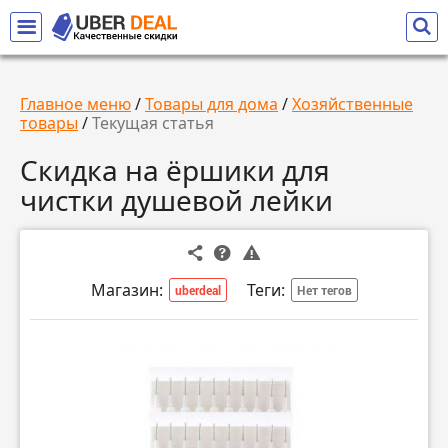
Главное меню
/
Товары для дома
/
Хозяйственные
товары
/
Текущая статья
Скидка на ёршики для
чистки душевой лейки
Магазин:
Теги:
uberdeal
Нет тегов