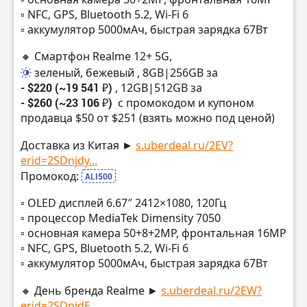
▫️ NFC, GPS, Bluetooth 5.2, Wi-Fi 6
▫️ аккумулятор 5000мАч, быстрая зарядка 67Вт
🔸 Смартфон Realme 12+ 5G,
зеленый, бежевый
, 8GB|256GB за
- $220 (~19 541 ₽)
, 12GB|512GB за
- $260 (~23 106 ₽)
с промокодом и купоном
продавца $50 от $251 (взять можно под ценой)
Доставка из Китая ►
s.uberdeal.ru/2EV?
erid=2SDnjdy...
Промокод:
ALI500
▫️ OLED дисплей 6.67″ 2412×1080, 120Гц
▫️ процессор MediaTek Dimensity 7050
▫️ основная камера 50+8+2MP, фронтальная 16MP
▫️ NFC, GPS, Bluetooth 5.2, Wi-Fi 6
▫️ аккумулятор 5000мАч, быстрая зарядка 67Вт
🔸 День бренда Realme ►
s.uberdeal.ru/2EW?
erid=2SDnjdE...