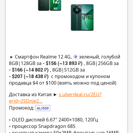
🔸 Смартфон Realme 12 4G,
зеленый, голубой
8GB|128GB за
- $156 (~13 893 ₽)
, 8GB|256GB за
- $166 (~14 802 ₽)
, 8GB|512GB за
- $207 (~18 438 ₽)
с промокодом и купоном
продавца $4 от $100 (взять можно под ценой)
Доставка из Китая ►
s.uberdeal.ru/2EU?
erid=2SDnje2...
Промокод:
ALI500
▫️ OLED дисплей 6.67″ 2400×1080, 120Гц
▫️ процессор Snapdragon 685
▫️ основная камера 50+2MP, фронтальная 16MP