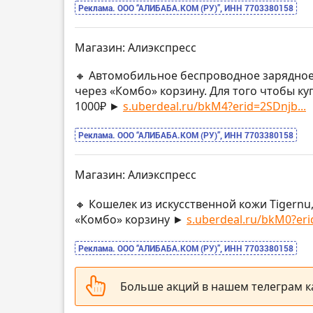
Реклама. ООО “АЛИБАБА.КОМ (РУ)”, ИНН 7703380158
Магазин: Алиэкспресс
🔸 Автомобильное беспроводное зарядное
через «Комбо» корзину. Для того чтобы ку
1000₽ ►
s.uberdeal.ru/bkM4?erid=2SDnjb...
Реклама. ООО “АЛИБАБА.КОМ (РУ)”, ИНН 7703380158
Магазин: Алиэкспресс
🔸 Кошелек из искусственной кожи Tigernu
«Комбо» корзину ►
s.uberdeal.ru/bkM0?eri
Реклама. ООО “АЛИБАБА.КОМ (РУ)”, ИНН 7703380158
Больше акций в нашем телеграм 