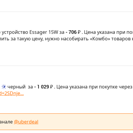
 устройство Essager 15W за
- 706 ₽
. Цена указана при по
пить за такую цену, нужно насобирать «Комбо» товаров 
,
черный
за
- 1 029 ₽
. Цена указана при покупке через
d=2SDnje...
канале
@uberdeal