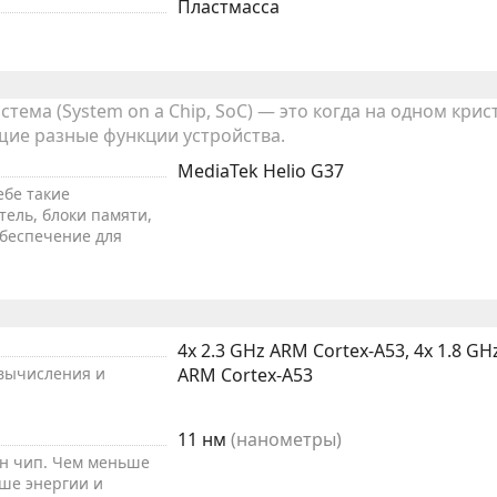
Пластмасса
тема (System on a Chip, SoC) — это когда на одном крис
ие разные функции устройства.
MediaTek Helio G37
ебе такие
тель, блоки памяти,
обеспечение для
4x 2.3 GHz ARM Cortex-A53, 4x 1.8 GH
вычисления и
ARM Cortex-A53
11 нм
(нанометры)
ен чип. Чем меньше
ше энергии и