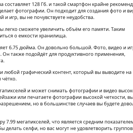
 составляет 128 Гб. и такой смартфон крайне рекоменд
 делает фотографии. Он подходит для создания фото и ви
 и игр, вы не почувствуете неудобства.
вы легко сможете увеличить объём его памяти. Таким
оиться о емкости хранилища.
ляет 6.75 дюйма. Он довольно большой. Фото, видео и и
е. Он также подойдёт для продуктивного применения,
а.
 любой графический контент, который вы выводите на 
 чётко.
егапикселей и может снимать фотографии и видео высок
пейзажи или печатаете фотографии высокой четкости, в
разрешением, но в большинстве случаев вы будете дов
у 7.99 мегапикселей, что является средним показателе
ы делать селфи, но вас могут не удовлетворить группо