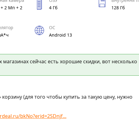
ная камера
ОЗУ
Внутрення п
+ 2 Мп + 2
4 Гб
128 Гб
улятор
ОС
мА*ч
Android 13
х магазинах сейчас есть хорошие скидки, вот несколько
 корзину (для того чтобы купить за такую цену, нужно
rdeal.ru/bkNo?erid=2SDnjf...