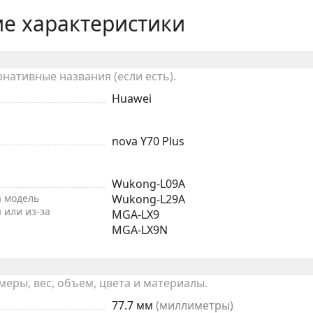
е характеристики
рнативные названия (если есть).
Huawei
nova Y70 Plus
Wukong-L09A
а модель
Wukong-L29A
 или из-за
MGA-LX9
MGA-LX9N
ры, вес, объем, цвета и материалы.
77.7 мм
(миллиметры)