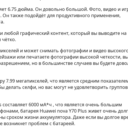
ляет 6.75 дюйма. Он довольно большой. Фото, видео и и
е. Он также подойдёт для продуктивного применения,
а.
 любой графический контент, который вы выводите на 
 чётко.
пикселей и может снимать фотографии и видео высоког
пейзажи или печатаете фотографии высокой четкости, в
разрешением, но в большинстве случаев вы будете дов
у 7.99 мегапикселей, что является средним показателе
ы делать селфи, но вас могут не удовлетворить группо
s составляет 6000 мА*ч , что является очень большим
фонами, батарея Huawei nova Y70 Plus живет очень долг
ны сроком жизни аккумулятора. Даже если вы долгое вр
не возникнет проблем с батареей.