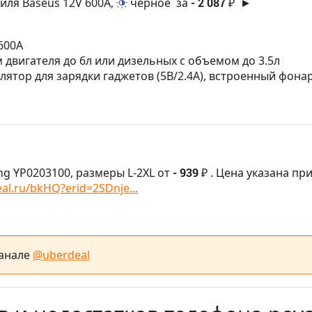
иля Baseus 12V 600A,
черное
за
- 2 087 ₽
►
 600А
м двигателя до 6л или дизельных с объемом до 3.5л
лятор для зарядки гаджетов (5В/2.4А), встроенный фона
ng YP0203100, размеры L-2XL от
- 939 ₽
. Цена указана пр
al.ru/bkHQ?erid=2SDnje...
канале
@uberdeal