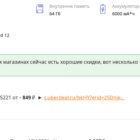
Внутрення память
Аккумулятор
64 Гб
6000 мА*ч
id 12
х магазинах сейчас есть хорошие скидки, вот несколько
US221 от
- 849 ₽
►
s.uberdeal.ru/bkHY?erid=2SDnje...