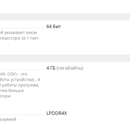
64 бит
й указывает какое
оцессора за 1 такт.
4 ГБ
(гигабайты)
M, ОЗУ) – это
оты устройства) , в
й работы программ,
 тем больше
отери
LPDDR4X
льзуемой