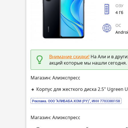
ОЗУ
4 Гб
ОС
Andro
Внимание скидки!
На Али и в други
акций которые мы нашли сегодня.
Магазин: Алиэкспресс
🔸 Корпус для жесткого диска 2.5" Ugreen 
Реклама. ООО “АЛИБАБА.КОМ (РУ)”, ИНН 7703380158
Магазин: Алиэкспресс