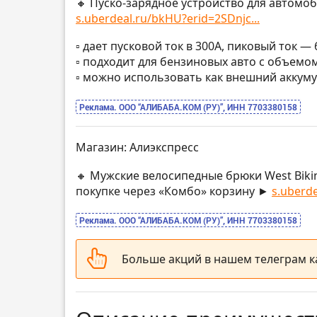
🔸 Пуско-зарядное устройство для автомоб
s.uberdeal.ru/bkHU?erid=2SDnjc...
▫️ дает пусковой ток в 300A, пиковый ток —
▫️ подходит для бензиновых авто с объемо
▫️ можно использовать как внешний аккуму
Реклама. ООО “АЛИБАБА.КОМ (РУ)”, ИНН 7703380158
Магазин: Алиэкспресс
🔸 Мужские велосипедные брюки West Biki
покупке через «Комбо» корзину ►
s.uberde
Реклама. ООО “АЛИБАБА.КОМ (РУ)”, ИНН 7703380158
Больше акций в нашем телеграм 