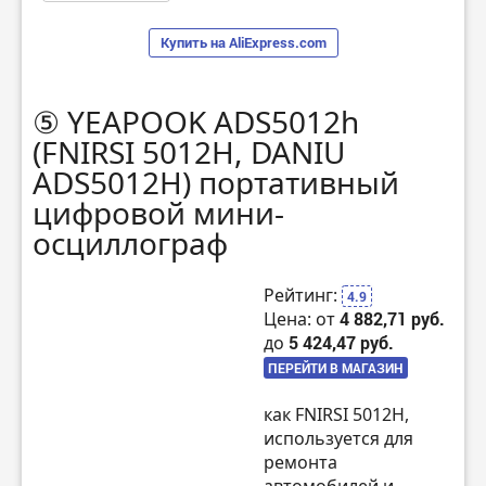
Купить на AliExpress.com
⑤ YEAPOOK ADS5012h
(FNIRSI 5012H, DANIU
ADS5012H) портативный
цифровой мини-
осциллограф
Рейтинг:
4.9
Цена: от
4 882,71 руб.
до
5 424,47 руб.
ПЕРЕЙТИ В МАГАЗИН
как FNIRSI 5012H,
используется для
ремонта
автомобилей и