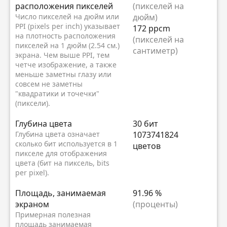
расположения пикселей
(пикселей на
Число пикселей на дюйм или
дюйм)
PPI (pixels per inch) указывает
172 ppcm
на плотность расположения
(пикселей на
пикселей на 1 дюйм (2.54 см.)
сантиметр)
экрана. Чем выше PPI, тем
четче изображение, а также
меньше заметны глазу или
совсем не заметны
"квадратики и точечки"
(пиксели).
Глубина цвета
30 бит
Глубина цвета означает
1073741824
сколько бит используется в 1
цветов
пикселе для отображения
цвета (бит на пиксель, bits
per pixel).
Площадь, занимаемая
91.96 %
экраном
(проценты)
Примерная полезная
площадь занимаемая