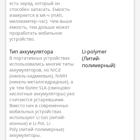
есть заряд, который он
способен запасать. Емкость
измеряется в мА·ч (mAh,
миллиампер-час). Чем выше
емкость, тем дольше может
проработать мобильное
устройство.
Тип аккумулятора
Li-polymer
В портативных устройствах
(Литий-
использовались многие типы
полимерный)
аккумуляторов, но NiCd
(никель-кадмиевые), NiMH
(никель-металлгидридные), а
уж тем более SLA (свинцово-
кислотные аккумуляторы) уже
считаются устаревшими.
Вместо них в современных
мобильных устройствах
используют Li-Ion (литий-
ионные) и Li-Pol, Li-
Poly (литий-полимерные)
аккумуляторы.