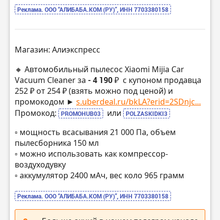
Реклама. ООО “АЛИБАБА.КОМ (РУ)”, ИНН 7703380158
Магазин: Алиэкспресс
🔸 Автомобильный пылесос Xiaomi Mijia Car
Vacuum Cleaner за
- 4 190 ₽
с купоном продавца
252 ₽ от 254 ₽ (взять можно под ценой) и
промокодом ►
s.uberdeal.ru/bkLA?erid=2SDnjc...
Промокод:
или
PROMOHUB03
POLZASKIDKI3
▫️ мощность всасывания 21 000 Па, объем
пылесборника 150 мл
▫️ можно использовать как компрессор-
воздуходувку
▫️ аккумулятор 2400 мАч, вес коло 965 грамм
Реклама. ООО “АЛИБАБА.КОМ (РУ)”, ИНН 7703380158