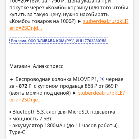
100+20+18W) за
- 790 ₽
. Цена указана при
покупке через «Комбо» корзину (для того чтобы
купить за такую цену, нужно насобирать
«Комбо» товаров на 1000₽) ►
s.uberdeal.ru/bkLI?
erid=2SDnjd...
Реклама. ООО “АЛИБАБА.КОМ (РУ)”, ИНН 7703380158
Магазин: Алиэкспресс
🔸 Беспроводная колонка MLOVE P1,
черная
за
- 872 ₽
с купоном продавца 868 ₽ от 869 ₽
(взять можно под ценой) ►
s.uberdeal.ru/bkLE?
erid=2SDnje...
▫️ Bluetooth 5.3, слот для MicroSD, подсветка
▫️ мощность 7.5Вт
▫️ аккумулятор 1800мАч (до 11 часов работы),
Type-C