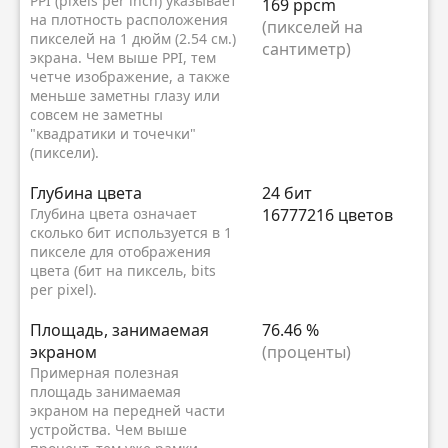
PPI (pixels per inch) указывает
169 ppcm
на плотность расположения
(пикселей на
пикселей на 1 дюйм (2.54 см.)
сантиметр)
экрана. Чем выше PPI, тем
четче изображение, а также
меньше заметны глазу или
совсем не заметны
"квадратики и точечки"
(пиксели).
Глубина цвета
24 бит
Глубина цвета означает
16777216 цветов
сколько бит используется в 1
пикселе для отображения
цвета (бит на пиксель, bits
per pixel).
Площадь, занимаемая
76.46 %
экраном
(проценты)
Примерная полезная
площадь занимаемая
экраном на передней части
устройства. Чем выше