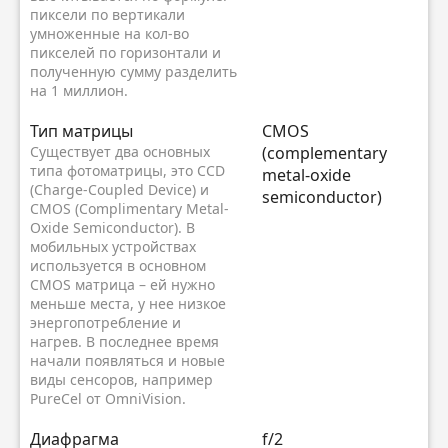
пиксели по вертикали
умноженные на кол-во
пикселей по горизонтали и
полученную сумму разделить
на 1 миллион.
Тип матрицы
CMOS
Существует два основных
(complementary
типа фотоматрицы, это CCD
metal-oxide
(Charge-Coupled Device) и
semiconductor)
CMOS (Complimentary Metal-
Oxide Semiconductor). В
мобильных устройствах
используется в основном
CMOS матрица – ей нужно
меньше места, у нее низкое
энергопотребление и
нагрев. В последнее время
начали появляться и новые
виды сенсоров, например
PureCel от OmniVision.
Диафрагма
f/2