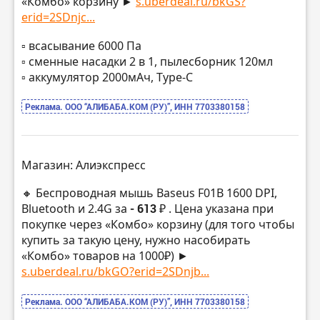
«Комбо» корзину ►
s.uberdeal.ru/bkGS?
erid=2SDnjc...
▫️ всасывание 6000 Па
▫️ сменные насадки 2 в 1, пылесборник 120мл
▫️ аккумулятор 2000мАч, Type-C
Реклама. ООО “АЛИБАБА.КОМ (РУ)”, ИНН 7703380158
Магазин: Алиэкспресс
🔸 Беспроводная мышь Baseus F01B 1600 DPI,
Bluetooth и 2.4G за
- 613 ₽
. Цена указана при
покупке через «Комбо» корзину (для того чтобы
купить за такую цену, нужно насобирать
«Комбо» товаров на 1000₽) ►
s.uberdeal.ru/bkGO?erid=2SDnjb...
Реклама. ООО “АЛИБАБА.КОМ (РУ)”, ИНН 7703380158