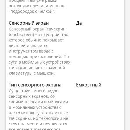
процент, тем уже рамки
вокруг дисплея или меньше
"подбородок с челкой".
Сенсорный экран
Да
Сенсорный экран (тачскрин,
touchscreen) – это устройство
которое обычно покрывает
дисплей и является
инструментом ввода с
помощью прикосновений. По
сути в мобильных устройствах
тачскрин является заменой
клавиатуры с мышкой.
Тип сенсорного экрана
Ёмкостный
Существует много видов
сенсорных экранов, со
своими плюсами и минусами.
В мобильных устройствах
часто используют емкостные
тачскрины, но технологии не
стоят на месте и появляются
все новые типы сенсоров.