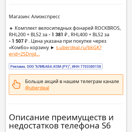
Магазин: Алиэкспресс
🔸 Комплект велосипедных фонарей ROCKBROS,
RHL200 + BLS2 за
- 1 381 ₽
, RHL400 + BLS2 за
- 1 507 ₽
. Цена указана при покупке через
«Комбо» корзину ►
s.uberdeal.ru/bkGK?
erid=2SDnjd...
Реклама. ООО “АЛИБАБА.КОМ (РУ)”, ИНН 7703380158
Больше акций в нашем телеграм канале
@uberdeal
Описание преимуществ и
недостатков телефона S6