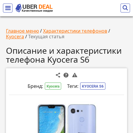
Главное меню
/
Характеристики телефонов
/
Kyocera
/
Текущая статья
Описание и характеристики
телефона Kyocera S6
Бренд:
Теги:
Kyocera
KYOCERA S6