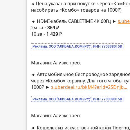
🔹Цена указана при покупке через «Комбо»
насобирать «Комбо» товаров на 1000₽)
🔸 HDMI-кабель CABLETIME 4K 60Гц ►
s.ube
2м за
- 359 ₽
10 за
- 1 429 ₽
Реклама. ООО “АЛИБАБА.КОМ (РУ)”, ИНН 7703380158
Магазин: Алиэкспресс
🔸 Автомобильное беспроводное зарядное
через «Комбо» корзину. Для того чтобы ку
1000₽ ►
s.uberdeal.ru/bkM4?erid=2SDnjb...
Реклама. ООО “АЛИБАБА.КОМ (РУ)”, ИНН 7703380158
Магазин: Алиэкспресс
🔸 Кошелек из искусственной кожи Tigernu