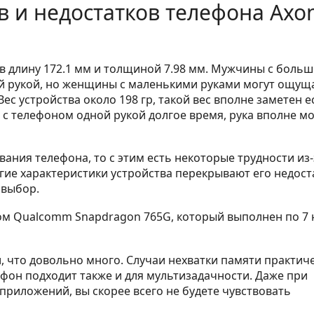
 и недостатков телефона Axo
, в длину 172.1 мм и толщиной 7.98 мм. Мужчины с боль
ой рукой, но женщины с маленькими руками могут ощущ
Вес устройства около 198 гр, такой вес вполне заметен е
е с телефоном одной рукой долгое время, рука вполне м
ания телефона, то с этим есть некоторые трудности из-
угие характеристики устройства перекрывают его недост
 выбор.
м Qualcomm Snapdragon 765G, который выполнен по 7 
, что довольно много. Случаи нехватки памяти практич
тфон подходит также и для мультизадачности. Даже при
риложений, вы скорее всего не будете чувствовать