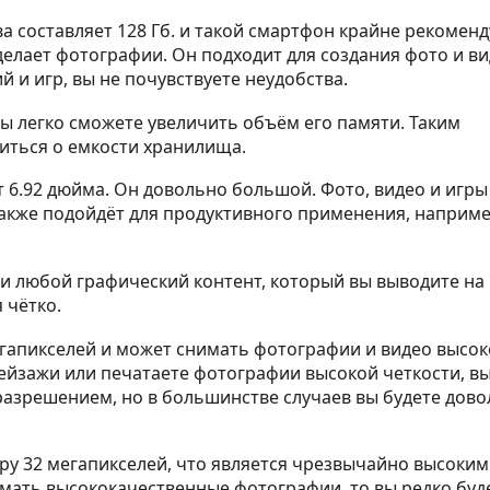
 составляет 128 Гб. и такой смартфон крайне рекоменд
 делает фотографии. Он подходит для создания фото и ви
 и игр, вы не почувствуете неудобства.
вы легко сможете увеличить объём его памяти. Таким
оиться о емкости хранилища.
т 6.92 дюйма. Он довольно большой. Фото, видео и игры
также подойдёт для продуктивного применения, наприме
 любой графический контент, который вы выводите на 
 чётко.
егапикселей и может снимать фотографии и видео высок
пейзажи или печатаете фотографии высокой четкости, в
разрешением, но в большинстве случаев вы будете дов
ру 32 мегапикселей, что является чрезвычайно высоким
нимать высококачественные фотографии, то вы редко буд