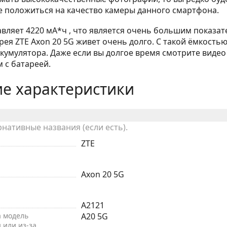
 положиться на качество камеры данного смартфона.
авляет 4220 мА*ч , что является очень большим показат
ея ZTE Axon 20 5G живет очень долго. С такой ёмкость
кумулятора. Даже если вы долгое время смотрите видео
м с батареей.
е характеристики
рнативные названия (если есть).
ZTE
Axon 20 5G
A2121
а модель
A20 5G
 или из-за