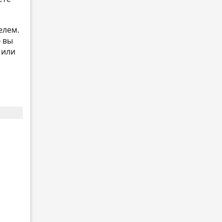
елем.
ю вы
 или