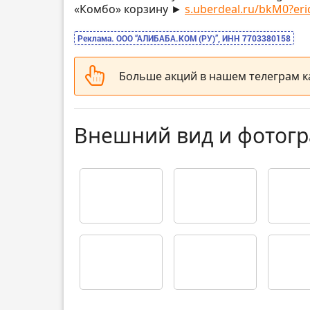
«Комбо» корзину ►
s.uberdeal.ru/bkM0?eri
Реклама. ООО “АЛИБАБА.КОМ (РУ)”, ИНН 7703380158
Больше акций в нашем телеграм 
Внешний вид и фотог