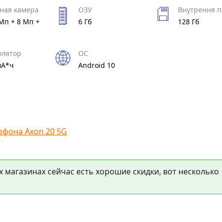
ная камера
ОЗУ
Внутрення п
Мп + 8 Мп +
6 Гб
128 Гб
улятор
ОС
мА*ч
Android 10
ефона Axon 20 5G
х магазинах сейчас есть хорошие скидки, вот несколько