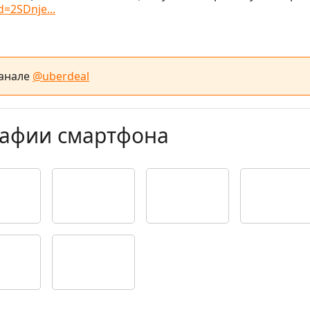
d=2SDnje...
канале
@uberdeal
рафии смартфона