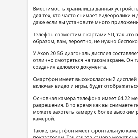
Вместимость хранилища данных устройства
для тех, кто часто снимает видеоролики и
даже если вы установите много приложений
Телефон совместим с картами SD, так что 
образом, вам, вероятно, не нужно беспок
У Axon 20 5G диагональ дисплея составляе
отлично смотреться на таком экране. Он 
создания делового документа.
Смартфон имеет высококлассный дисплей и
включая видео и игры, будет отображаться
Основная камера телефона имеет 64.22 м
разрешения. В то время как вы снимаете 
можете захотеть камеру с более высоким 
камерой.
Также, смартфон имеет фронтальную каме
показателем. Так как эта камера может с