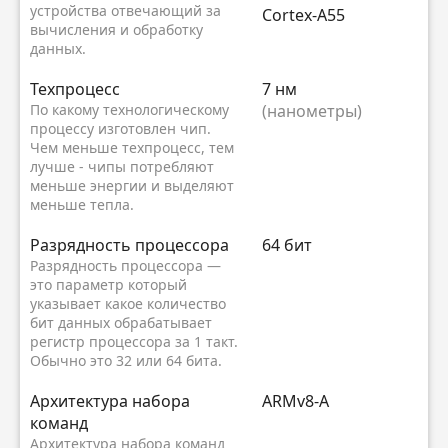
устройства отвечающий за
Cortex-A55
вычисления и обработку
данных.
Техпроцесс
7 нм
По какому технологическому
(нанометры)
процессу изготовлен чип.
Чем меньше техпроцесс, тем
лучше - чипы потребляют
меньше энергии и выделяют
меньше тепла.
Разрядность процессора
64 бит
Разрядность процессора —
это параметр который
указывает какое количество
бит данных обрабатывает
регистр процессора за 1 такт.
Обычно это 32 или 64 бита.
Архитектура набора
ARMv8-A
команд
Архитектура набора команд