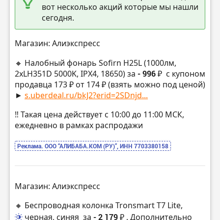
вот несколько акций которые мы нашли
сегодня.
Магазин: Алиэкспресс
🔸 Налобный фонарь Sofirn H25L (1000лм,
2хLH351D 5000K, IPX4, 18650) за
- 996 ₽
с купоном
продавца 173 ₽ от 174 ₽ (взять можно под ценой)
►
s.uberdeal.ru/bkJ2?erid=2SDnjd...
‼️ Такая цена действует с 10:00 до 11:00 МСК,
ежедневно в рамках распродажи
Реклама. ООО “АЛИБАБА.КОМ (РУ)”, ИНН 7703380158
Магазин: Алиэкспресс
🔸 Беспроводная колонка Tronsmart T7 Lite,
черная, синяя
за
- 2 179 ₽
. Дополнительно