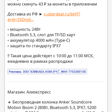
можно скинуть 43 ₽ за монеты в приложении
Доставка из РФ ►
s.uberdeal.ru/bkJY?
erid=2SDnjd...
▫️ мощность 24Вт
▫️ Bluetooth 5.3, слот для TF/SD карт
▫️ аккумулятор 4000 мАч (Type-C)
▫️ защита по стандарту IPX7
‼️ Такая цена действует с 10:00 до 11:00 МСК,
ежедневно в рамках распродажи
Реклама. ООО “АЛИБАБА.КОМ (РУ)”, ИНН 7703380158
Магазин: Алиэкспресс
🔸 Беспроводная колонка Anker Soundcore
Motion Boom 2 (80Вт, Bluetooth 5.3, IPX7, 5200