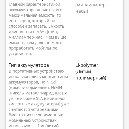
Главной характеристикой
(миллиампер-
аккумулятора является его
часы)
максимальная емкость, то
есть заряд, который он
способен запасать. Емкость
измеряется в мА·ч (mAh,
миллиампер-час). Чем выше
емкость, тем дольше может
проработать мобильное
устройство.
Тип аккумулятора
Li-polymer
В портативных устройствах
(Литий-
использовались многие типы
полимерный)
аккумуляторов, но NiCd
(никель-кадмиевые), NiMH
(никель-металлгидридные), а
уж тем более SLA (свинцово-
кислотные аккумуляторы) уже
считаются устаревшими.
Вместо них в современных
мобильных устройствах
используют Li-Ion (литий-