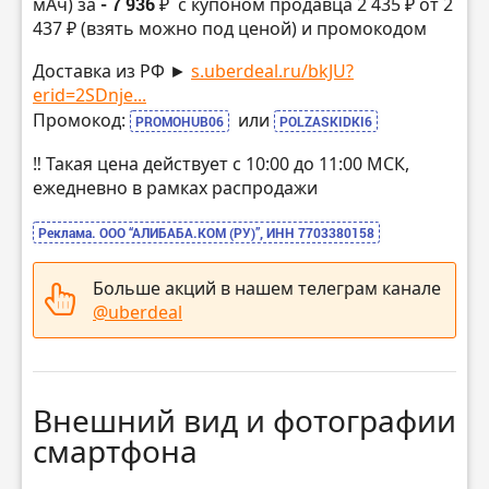
мАч) за
- 7 936 ₽
с купоном продавца 2 435 ₽ от 2
437 ₽ (взять можно под ценой) и промокодом
Доставка из РФ ►
s.uberdeal.ru/bkJU?
erid=2SDnje...
Промокод:
или
PROMOHUB06
POLZASKIDKI6
‼️ Такая цена действует с 10:00 до 11:00 МСК,
ежедневно в рамках распродажи
Реклама. ООО “АЛИБАБА.КОМ (РУ)”, ИНН 7703380158
Больше акций в нашем телеграм канале
@uberdeal
Внешний вид и фотографии
смартфона