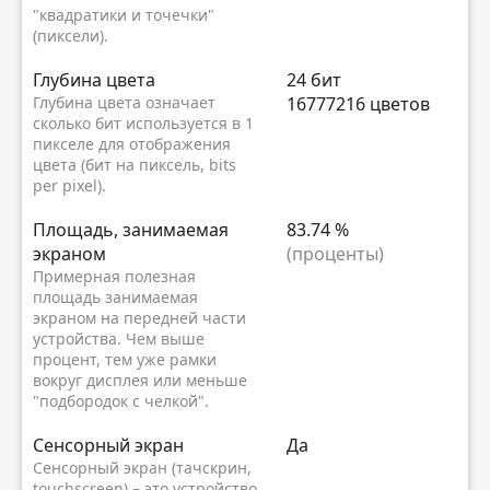
"квадратики и точечки"
(пиксели).
Глубина цвета
24 бит
Глубина цвета означает
16777216 цветов
сколько бит используется в 1
пикселе для отображения
цвета (бит на пиксель, bits
per pixel).
Площадь, занимаемая
83.74 %
экраном
(проценты)
Примерная полезная
площадь занимаемая
экраном на передней части
устройства. Чем выше
процент, тем уже рамки
вокруг дисплея или меньше
"подбородок с челкой".
Сенсорный экран
Да
Сенсорный экран (тачскрин,
touchscreen) – это устройство