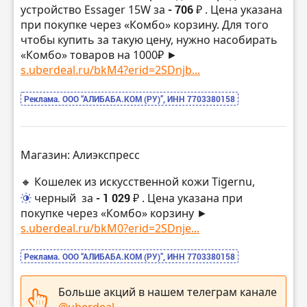
устройство Essager 15W за
- 706 ₽
. Цена указана
при покупке через «Комбо» корзину. Для того
чтобы купить за такую цену, нужно насобирать
«Комбо» товаров на 1000₽ ►
s.uberdeal.ru/bkM4?erid=2SDnjb...
Реклама. ООО “АЛИБАБА.КОМ (РУ)”, ИНН 7703380158
Магазин: Алиэкспресс
🔸 Кошелек из искусственной кожи Tigernu,
черный
за
- 1 029 ₽
. Цена указана при
покупке через «Комбо» корзину ►
s.uberdeal.ru/bkM0?erid=2SDnje...
Реклама. ООО “АЛИБАБА.КОМ (РУ)”, ИНН 7703380158
Больше акций в нашем телеграм канале
@uberdeal