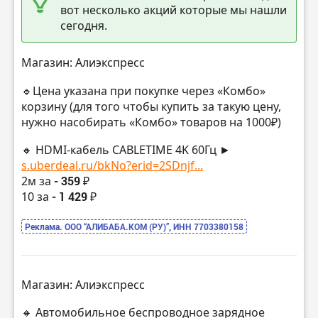
вот несколько акций которые мы нашли
сегодня.
Магазин: Алиэкспресс
🔹Цена указана при покупке через «Комбо»
корзину (для того чтобы купить за такую цену,
нужно насобирать «Комбо» товаров на 1000₽)
🔸 HDMI-кабель CABLETIME 4K 60Гц ►
s.uberdeal.ru/bkNo?erid=2SDnjf...
2м за
- 359 ₽
10 за
- 1 429 ₽
Реклама. ООО “АЛИБАБА.КОМ (РУ)”, ИНН 7703380158
Магазин: Алиэкспресс
🔸 Автомобильное беспроводное зарядное