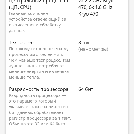
Центральный процессор
2x 2.2 GHz Kryo
(ЦП, CPU)
470, 6x 1.8 GHz
Главный компонент
Kryo 470
устройства отвечающий за
вычисления и обработку
данных.
Техпроцесс
8 нм
По какому технологическому
(нанометры)
процессу изготовлен чип.
Чем меньше техпроцесс, тем
лучше - чипы потребляют
меньше энергии и выделяют
меньше тепла.
Разрядность процессора
64 бит
Разрядность процессора —
это параметр который
указывает какое количество
бит данных обрабатывает
регистр процессора за 1 такт.
Обычно это 32 или 64 бита.