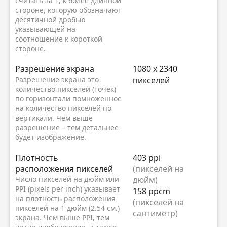
считать за 1, к более длинной
стороне, которую обозначают
десятичной дробью
указывающей на
соотношение к короткой
стороне.
Разрешение экрана
1080 x 2340
Разрешение экрана это
пикселей
количество пикселей (точек)
по горизонтали помноженное
на количество пикселей по
вертикали. Чем выше
разрешение – тем детальнее
будет изображение.
Плотность
403 ppi
расположения пикселей
(пикселей на
Число пикселей на дюйм или
дюйм)
PPI (pixels per inch) указывает
158 ppcm
на плотность расположения
(пикселей на
пикселей на 1 дюйм (2.54 см.)
сантиметр)
экрана. Чем выше PPI, тем