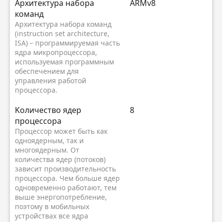
Архитектура набора
ARMv8
команд
Архитектура набора команд
(instruction set architecture,
ISA) – программируемая часть
ядра микропроцессора,
используемая программным
обеспечением для
управления работой
процессора.
Kоличество ядер
8
процессора
Процессор может быть как
одноядерным, так и
многоядерным. От
количества ядер (потоков)
зависит производительность
процессора. Чем больше ядер
одновременно работают, тем
выше энергопотребление,
поэтому в мобильных
устройствах все ядра