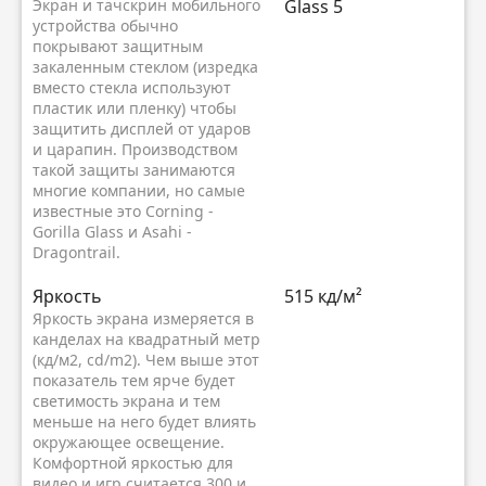
Экран и тачскрин мобильного
Glass 5
устройства обычно
покрывают защитным
закаленным стеклом (изредка
вместо стекла используют
пластик или пленку) чтобы
защитить дисплей от ударов
и царапин. Производством
такой защиты занимаются
многие компании, но самые
известные это Corning -
Gorilla Glass и Asahi -
Dragontrail.
Яркость
515 кд/м²
Яркость экрана измеряется в
канделах на квадратный метр
(кд/м2, cd/m2). Чем выше этот
показатель тем ярче будет
светимость экрана и тем
меньше на него будет влиять
окружающее освещение.
Комфортной яркостью для
видео и игр считается 300 и